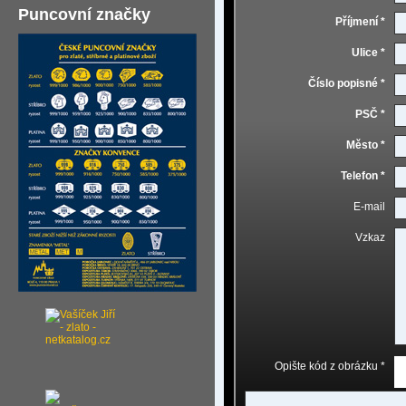
Puncovní značky
Příjmení *
Ulice *
Číslo popisné *
PSČ *
Město *
Telefon *
E-mail
Vzkaz
Opište kód z obrázku *