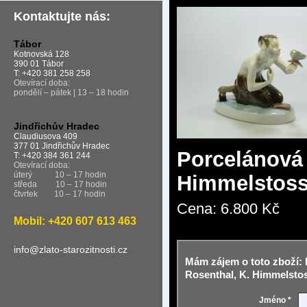
Kontaktujte nás:
Tábor
Kotnovská 128
390 01 Tábor
T: +420 381 258 258
Otevírací doba:
pondělí – pátek | 13 – 18 hodin
Jindřichův Hradec
Claudiusova 409
377 01 Jindřichův Hradec
Porcelánová 
T: +420 384 361 244
Otevírací doba:
úterý
10 – 17 hodin
Himmelstoss
středa
10 – 17 hodin
čtvrtek
10 – 17 hodin
Cena:
6.800 Kč
Mobil: +420 607 613 463
info@zlato-starozitnosti.cz
Mám zájem o toto zboží:
Rosenthal, K. Himmelstos
Jméno *