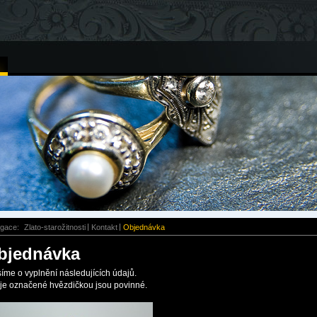
igace:
Zlato-starožitnosti
Kontakt
Objednávka
bjednávka
íme o vyplnění následujících údajů.
je označené hvězdičkou jsou povinné.