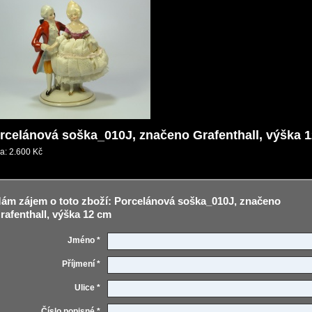
rcelánová soška_010J, značeno Grafenthall, výška 
a:
2.600 Kč
ám zájem o toto zboží: Porcelánová soška_010J, značeno
rafenthall, výška 12 cm
Jméno *
Příjmení *
Ulice *
Číslo popisné *