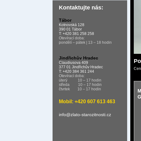
Kontaktujte nás:
Tábor
Kotnovská 128
390 01 Tábor
T: +420 381 258 258
Otevírací doba:
pondělí – pátek | 13 – 18 hodin
Jindřichův Hradec
Po
Claudiusova 409
377 01 Jindřichův Hradec
Cen
T: +420 384 361 244
Otevírací doba:
úterý
10 – 17 hodin
středa
10 – 17 hodin
čtvrtek
10 – 17 hodin
M
G
Mobil: +420 607 613 463
info@zlato-starozitnosti.cz