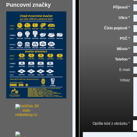
Puncovní značky
Příjmení *
Ulice *
Číslo popisné *
PSČ *
Město *
Telefon *
E-mail
Vzkaz
Opište kód z obrázku *