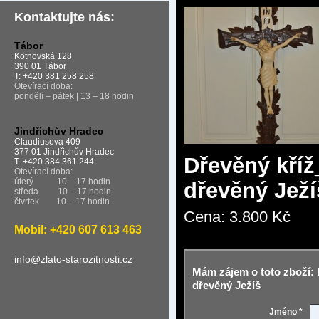
Kontaktujte nás:
Tábor
Kotnovská 128
390 01 Tábor
T: +420 381 258 258
Otevírací doba:
pondělí – pátek | 13 – 18 hodin
Jindřichův Hradec
Claudiusova 409
377 01 Jindřichův Hradec
Dřevěný kříž
T: +420 384 361 244
Otevírací doba:
úterý
10 – 17 hodin
dřevěný Ježí
středa
10 – 17 hodin
čtvrtek
10 – 17 hodin
Cena:
3.800 Kč
Mobil: +420 607 613 463
info@zlato-starozitnosti.cz
Mám zájem o toto zboží: 
dřevěný Ježíš
Jméno *