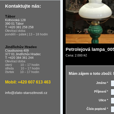
Kontaktujte nás:
Tábor
Kotnovská 128
390 01 Tábor
T: +420 381 258 258
Otevírací doba:
pondělí – pátek | 13 – 18 hodin
Jindřichův Hradec
Petrolejová lampa_00
Claudiusova 409
377 01 Jindřichův Hradec
Cena:
2.000 Kč
T: +420 384 361 244
Otevírací doba:
úterý
10 – 17 hodin
středa
10 – 17 hodin
čtvrtek
10 – 17 hodin
Mám zájem o toto zboží: 
Mobil: +420 607 613 463
Jméno *
Příjmení *
info@zlato-starozitnosti.cz
Ulice *
Číslo popisné *