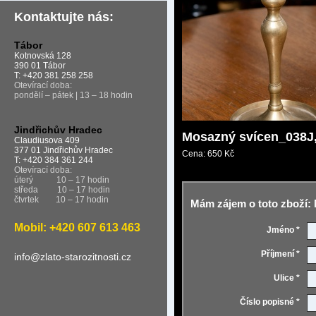
Kontaktujte nás:
Tábor
Kotnovská 128
390 01 Tábor
T: +420 381 258 258
Otevírací doba:
pondělí – pátek | 13 – 18 hodin
Jindřichův Hradec
Mosazný svícen_038J
Claudiusova 409
377 01 Jindřichův Hradec
Cena:
650 Kč
T: +420 384 361 244
Otevírací doba:
úterý
10 – 17 hodin
středa
10 – 17 hodin
čtvrtek
10 – 17 hodin
Mám zájem o toto zboží:
Mobil: +420 607 613 463
Jméno *
Příjmení *
info@zlato-starozitnosti.cz
Ulice *
Číslo popisné *