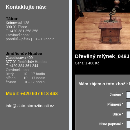
Kontaktujte nás:
Tábor
Kotnovská 128
390 01 Tábor
T: +420 381 258 258
Otevírací doba:
pondělí – pátek | 13 – 18 hodin
Jindřichův Hradec
Dřevěný mlýnek_048J
Claudiusova 409
377 01 Jindřichův Hradec
Cena:
1.400 Kč
T: +420 384 361 244
Otevírací doba:
úterý
10 – 17 hodin
středa
10 – 17 hodin
čtvrtek
10 – 17 hodin
Mám zájem o toto zboží:
Mobil: +420 607 613 463
Jméno *
Příjmení *
info@zlato-starozitnosti.cz
Ulice *
Číslo popisné *