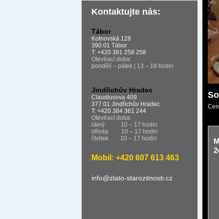
Kontaktujte nás:
Tábor
Kotnovská 128
390 01 Tábor
T: +420 381 258 258
Otevírací doba:
pondělí – pátek | 13 – 18 hodin
Jindřichův Hradec
So
Claudiusova 409
377 01 Jindřichův Hradec
Cen
T: +420 384 361 244
Otevírací doba:
úterý
10 – 17 hodin
středa
10 – 17 hodin
čtvrtek
10 – 17 hodin
M
2
Mobil: +420 607 613 463
info@zlato-starozitnosti.cz