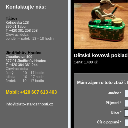
Kontaktujte nás:
Tábor
Kotnovská 128
390 01 Tábor
T: +420 381 258 258
Otevírací doba:
pondělí – pátek | 13 – 18 hodin
Jindřichův Hradec
Dětská kovová poklad
Claudiusova 409
377 01 Jindřichův Hradec
Cena:
1.400 Kč
T: +420 384 361 244
Otevírací doba:
úterý
10 – 17 hodin
středa
10 – 17 hodin
čtvrtek
10 – 17 hodin
Mám zájem o toto zboží: 
Mobil: +420 607 613 463
Jméno *
Příjmení *
info@zlato-starozitnosti.cz
Ulice *
Číslo popisné *