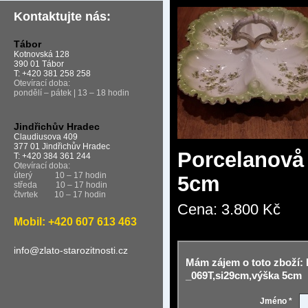
Kontaktujte nás:
Tábor
Kotnovská 128
390 01 Tábor
T: +420 381 258 258
Otevírací doba:
pondělí – pátek | 13 – 18 hodin
Jindřichův Hradec
Claudiusova 409
377 01 Jindřichův Hradec
Porcelanovå 
T: +420 384 361 244
Otevírací doba:
úterý
10 – 17 hodin
5cm
středa
10 – 17 hodin
čtvrtek
10 – 17 hodin
Cena:
3.800 Kč
Mobil: +420 607 613 463
info@zlato-starozitnosti.cz
Mám zájem o toto zboží: 
_069T,si29cm,výška 5cm
Jméno *