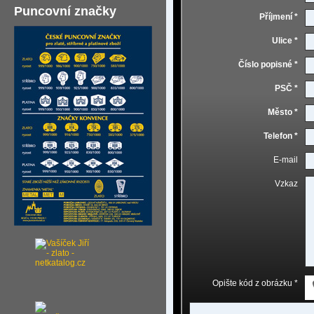
Puncovní značky
Příjmení *
Ulice *
Číslo popisné *
PSČ *
Město *
Telefon *
E-mail
Vzkaz
Opište kód z obrázku *