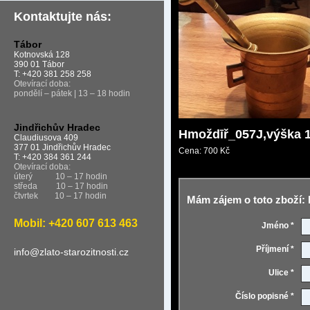
Kontaktujte nás:
Tábor
Kotnovská 128
390 01 Tábor
T: +420 381 258 258
Otevírací doba:
pondělí – pátek | 13 – 18 hodin
Jindřichův Hradec
Hmoždīř_057J,výška 
Claudiusova 409
377 01 Jindřichův Hradec
Cena:
700 Kč
T: +420 384 361 244
Otevírací doba:
úterý
10 – 17 hodin
středa
10 – 17 hodin
čtvrtek
10 – 17 hodin
Mám zájem o toto zboží:
Mobil: +420 607 613 463
Jméno *
Příjmení *
info@zlato-starozitnosti.cz
Ulice *
Číslo popisné *