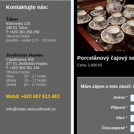
Kontaktujte nás:
Tábor
Kotnovská 128
390 01 Tábor
T: +420 381 258 258
Otevírací doba:
pondělí – pátek | 13 – 18 hodin
Jindřichův Hradec
Porcelånový čajový s
Claudiusova 409
377 01 Jindřichův Hradec
Cena:
1.600 Kč
T: +420 384 361 244
Otevírací doba:
úterý
10 – 17 hodin
středa
10 – 17 hodin
čtvrtek
10 – 17 hodin
Mám zájem o toto zboží: 
Mobil: +420 607 613 463
Jméno *
Příjmení *
info@zlato-starozitnosti.cz
Ulice *
Číslo popisné *