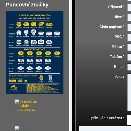
Puncovní značky
Příjmení *
Ulice *
Číslo popisné *
PSČ *
Město *
Telefon *
E-mail
Vzkaz
Opište kód z obrázku *