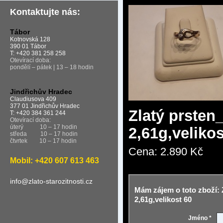
Kontaktujte nás:
Tábor
Kotnovská 128
390 01 Tábor
T: +420 381 258 258
Otevírací doba:
pondělí – pátek | 13 – 18 hodin
Jindřichův Hradec
Claudiusova 409
377 01 Jindřichův Hradec
Zlatý prsten
T: +420 384 361 244
Otevírací doba:
úterý
10 – 17 hodin
2,61g,velikos
středa
10 – 17 hodin
čtvrtek
10 – 17 hodin
Cena:
2.890 Kč
Mobil: +420 607 613 463
info@zlato-starozitnosti.cz
Mám zájem o toto zboží: 
2,61g,velikost 60
Jméno *