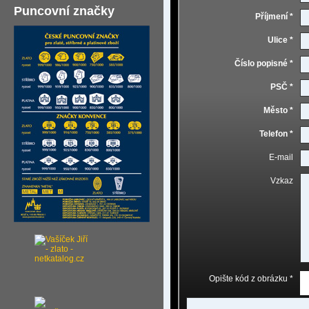
Puncovní značky
Příjmení *
Ulice *
Číslo popisné *
PSČ *
Město *
Telefon *
E-mail
Vzkaz
Opište kód z obrázku *