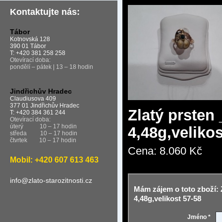
Kontaktujte nás:
Tábor
Kotnovská 128
390 01 Tábor
T: +420 381 258 258
Otevírací doba:
pondělí – pátek | 13 – 18 hodin
Jindřichův Hradec
Claudiusova 409
377 01 Jindřichův Hradec
Zlatý prsten
T: +420 384 361 244
Otevírací doba:
úterý
10 – 17 hodin
4,48g,velikos
středa
10 – 17 hodin
čtvrtek
10 – 17 hodin
Cena:
8.060 Kč
Mobil: +420 607 613 463
info@zlato-starozitnosti.cz
Mám zájem o toto zboží: 
4,48g,velikost 57-58
Jméno *