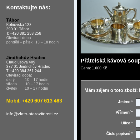
Kontaktujte nás:
Tábor
Kotnovská 128
390 01 Tábor
T: +420 381 258 258
Otevírací doba:
pondělí – pátek | 13 – 18 hodin
Jindřichův Hradec
Přátelská kávová sou
Claudiusova 409
377 01 Jindřichův Hradec
Cena:
1.600 Kč
T: +420 384 361 244
Otevírací doba:
úterý
10 – 17 hodin
středa
10 – 17 hodin
čtvrtek
10 – 17 hodin
Mám zájem o toto zboží: 
Mobil: +420 607 613 463
Jméno *
Příjmení *
info@zlato-starozitnosti.cz
Ulice *
Číslo popisné *