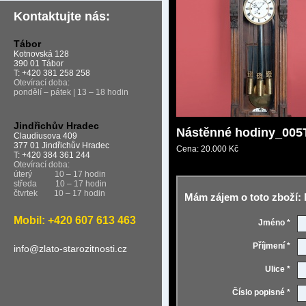
Kontaktujte nás:
Tábor
Kotnovská 128
390 01 Tábor
T: +420 381 258 258
Otevírací doba:
pondělí – pátek | 13 – 18 hodin
Jindřichův Hradec
Nástěnné hodiny_005
Claudiusova 409
377 01 Jindřichův Hradec
Cena:
20.000 Kč
T: +420 384 361 244
Otevírací doba:
úterý
10 – 17 hodin
středa
10 – 17 hodin
čtvrtek
10 – 17 hodin
Mám zájem o toto zboží:
Mobil: +420 607 613 463
Jméno *
Příjmení *
info@zlato-starozitnosti.cz
Ulice *
Číslo popisné *