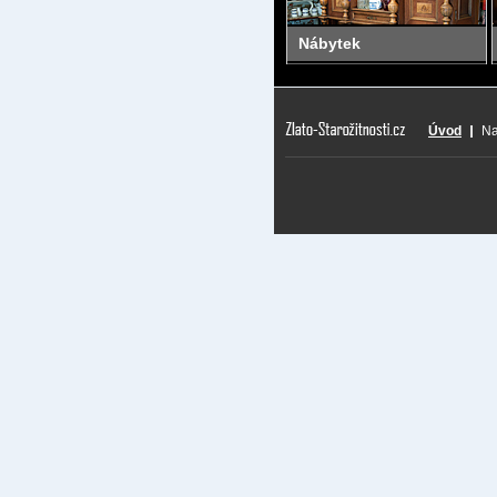
Nábytek
Úvod
Na