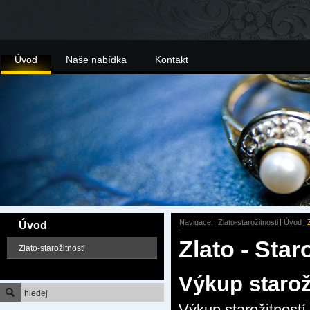
Úvod
Naše nabídka
Kontakt
Navigace:
Zlato-starožitnosti
Úvod
Úvod
Zlato - Star
Zlato-starožitnosti
Výkup staroži
Výkup starožitností,