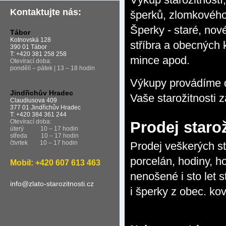
Kontaktujte nás:
šperků, zlomkového 
Šperky - staré, nové
Tábor
Kotnovská 128
stříbra a obecných 
390 01 Tábor
T: +420 381 258 258
mince apod.
Otevírací doba:
pondělí – pátek | 13 – 18 hodin
Výkupy provádíme d
Jindřichův Hradec
Vaše starožitnosti 
Claudiusova 409
377 01 Jindřichův Hradec
T: +420 384 361 244
Otevírací doba:
Prodej starož
úterý
10 – 17 hodin
středa
10 – 17 hodin
čtvrtek
10 – 17 hodin
Prodej veškerých st
porcelán, hodiny, h
Mobil: +420 607 613 463
nenošené i sto let s
info@zlato-starozitnosti.cz
i šperky z obec. kov