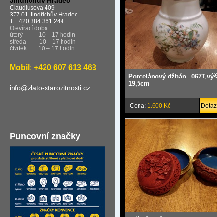
Jindřichův Hradec
Claudiusova 409
377 01 Jindřichův Hradec
T: +420 384 361 244
Otevírací doba:
úterý
10 – 17 hodin
středa
10 – 17 hodin
čtvrtek
10 – 17 hodin
Mobil: +420 607 613 463
Porcelånový džbán _067T,vý
19,5cm
info@zlato-starozitnosti.cz
Cena:
1.600 Kč
Dotaz
Puncovní značky