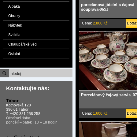
porcelánová jídelní a čajovå
Alpaka
souprava-065J
Obrazy
Cena:
2.800 Kč
Dotaz
Nábytek
Svítidla
Chalupářské věci
Ostatní
Kontaktujte nás:
Porcelånový čajový servis_0
Tábor
Kotnovská 128
390 01 Tábor
Cena:
1.600 Kč
Dotaz
T: +420 381 258 258
Otevírací doba:
pondělí – pátek | 13 – 18 hodin