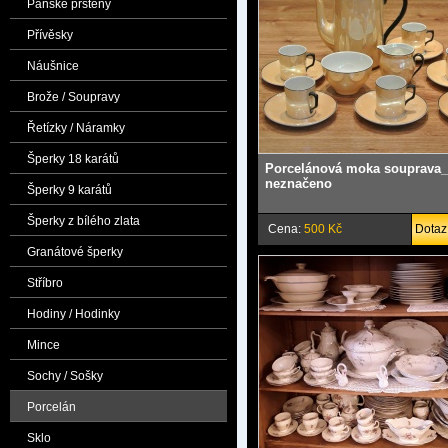
Pánské prsteny
Přívěsky
Náušnice
Brože / Soupravy
Řetízky / Náramky
Šperky 18 karátů
Porcelánová moka souprava_
neznačeno
Šperky 9 karátů
Šperky z bílého zlata
Cena:
500 Kč
Dotaz
Granátové šperky
Stříbro
Hodiny / Hodinky
Mince
Sochy / Sošky
Porcelán
Sklo