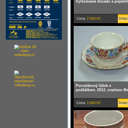
Vyřezåvanå dozadu a popeln
Cena:
2.500 Kč
Dotaz
Porcelánový šálek s
podšálkem_053J, značeno Me
Cena:
1.600 Kč
Dotaz