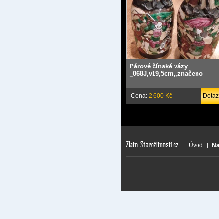
Párové čínské vázy
_068J,v19,5cm,,značeno
Cena:
2.600 Kč
Dotaz
Úvod
Na